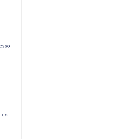
resso
, un