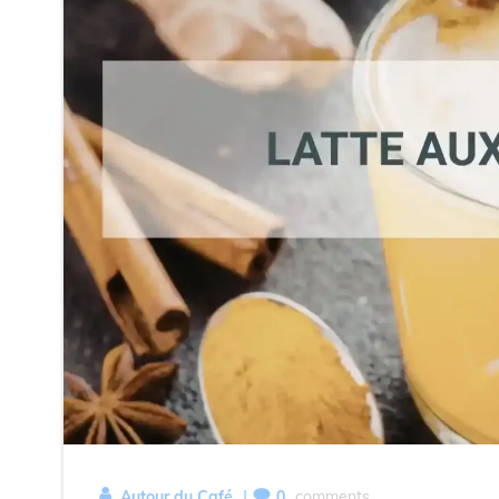
|
Autour du Café
0
comments