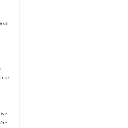
e un
e
e
xture
rive
gère