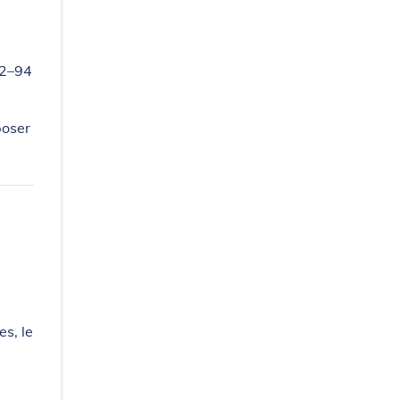
92–94
poser
s, le