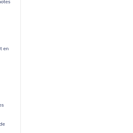
notes
t en
e
es
 de