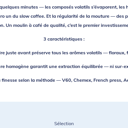
uelques minutes — les composés volatils s’évaporent, les hu
éro un du slow coffee. Et la régularité de la mouture — des
ion. Un moulin à café de qualité, c’est le premier investissem
3 caractéristiques :
 juste avant préserve tous les arômes volatils — floraux, f
 homogène garantit une extraction équilibrée — ni sur-extr
a finesse selon la méthode — V60, Chemex, French press, A
Sélection