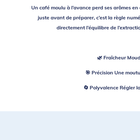
Un café moulu à l’avance perd ses arômes en q
juste avant de préparer, c’est la règle num
directement l’équilibre de l’extract
🌿
Fraîcheur
Moudre
🎯
Précision
Une mouture
🔄
Polyvalence
Régler l