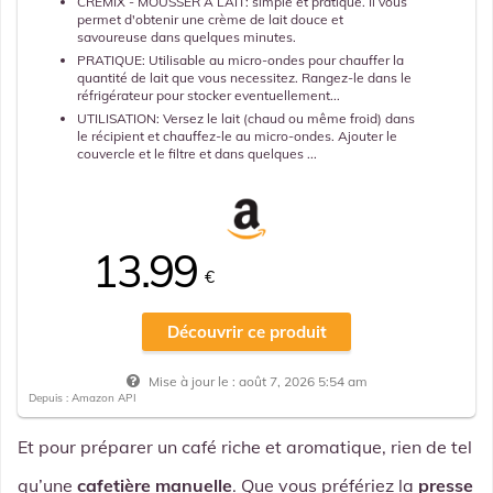
CREMIX - MOUSSER À LAIT: simple et pratique. Il vous
permet d'obtenir une crème de lait douce et
savoureuse dans quelques minutes.
PRATIQUE: Utilisable au micro-ondes pour chauffer la
quantité de lait que vous necessitez. Rangez-le dans le
réfrigérateur pour stocker eventuellement...
UTILISATION: Versez le lait (chaud ou même froid) dans
le récipient et chauffez-le au micro-ondes. Ajouter le
couvercle et le filtre et dans quelques ...
13.99
€
Découvrir ce produit
Mise à jour le :
août 7, 2026 5:54 am
Depuis : Amazon API
Et pour préparer un café riche et aromatique, rien de tel
qu’une
cafetière manuelle
. Que vous préfériez la
presse